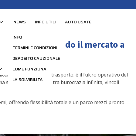
NEWS
INFO UTILI
AUTO USATE
INFO
sta rivoluzionando il mercato a
TERMINI E CONDIZIONI
DEPOSITO CAUZIONALE
COME FUNZIONA
cemente un mezzo di trasporto: è il fulcro operativo del
LA SOLVIBILITÀ
a spesso in un incubo tra burocrazia infinita, vincoli
mi, offrendo flessibilità totale e un parco mezzi pronto