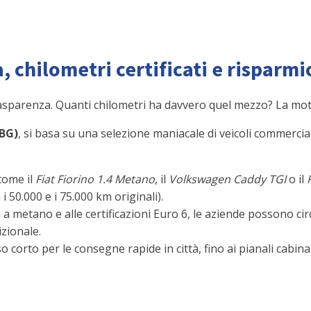
a, chilometri certificati e risparmi
rasparenza. Quanti chilometri ha davvero quel mezzo? La moto
(BG)
, si basa su una selezione maniacale di veicoli commercia
come il
Fiat Fiorino 1.4 Metano
, il
Volkswagen Caddy TGI
o il
i 50.000 e i 75.000 km originali).
i a metano e alle certificazioni Euro 6, le aziende possono 
izionale.
 corto per le consegne rapide in città, fino ai pianali cabina