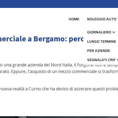
HOME
NOLEGGIO AUTO
GIORNALIERO
merciale a Bergamo: perché Kickly 
LUNGO TERMINE
PER AZIENDE
SEGNALATI CRIF
una grande azienda del Nord Italia, il furgone non è sempli
turato. Eppure, l'acquisto di un mezzo commerciale si trasform
 nuova realtà a Curno che ha deciso di azzerare questi proble