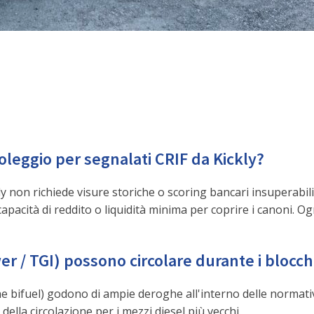
leggio per segnalati CRIF da Kickly?
y non richiede visure storiche o scoring bancari insuperabili.
 capacità di reddito o liquidità minima per coprire i canoni. 
r / TGI) possono circolare durante i blocchi
 che bifuel) godono di ampie deroghe all'interno delle norma
 della circolazione per i mezzi diesel più vecchi.