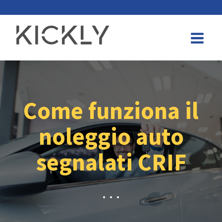
Come funziona il
noleggio auto
segnalati CRIF
. . .