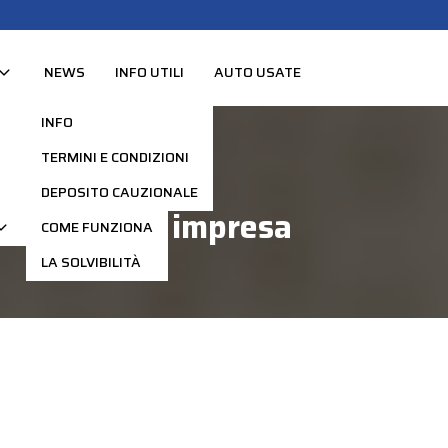
NEWS
INFO UTILI
AUTO USATE
INFO
TERMINI E CONDIZIONI
DEPOSITO CAUZIONALE
ta per la tua impresa
COME FUNZIONA
LA SOLVIBILITÀ