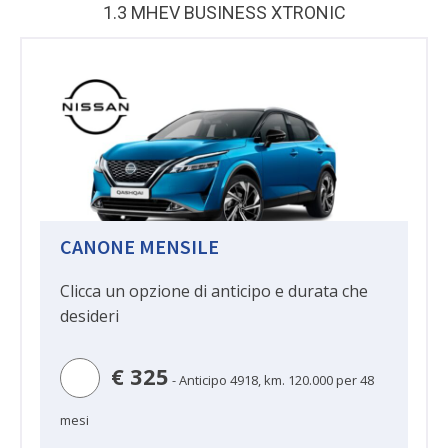
1.3 MHEV BUSINESS XTRONIC
Salvo approvazione pratica finanziaria
– Le immagini delle auto sono solo indicative – Offerta
valida fino ad esaurimento scorte – le società di noleggio si riservano la facoltà di installare, a
CANONE MENSILE
propria cura, un sistema di antifurto satellitare (GPS oppure altro sistema) – Salvo aumenti di listino.
Tutti i prezzi sono IVA esclusa
.
Clicca un opzione di anticipo e durata che
desideri
€ 325
- Anticipo 4918, km. 120.000 per 48
mesi