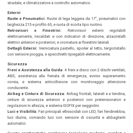
stradale, e climatizzatore a controllo automatico.
Esterni
Ruote e Pneumatici:
Ruote di lega leggera da 17", pneumatici con
larghezza 215 e profilo 65, e ruota di scorta tipo ruotino.
Retrovisori e Finestrini:
Retrovisori esterni regolabili
elettricamente, riscaldati e con indicatori di direzione, alzacristalli
elettrici anteriori e posteriori, e cromature ai finestrini laterali.
Dettagli Esterni:
Verniciatura pastello, spoiler al tetto, tergicristallo
con sensore pioggia, e specchietti ripiegabili elettricamente.
Sicurezza
Freni e Assistenza alla Guida:
4 freni a disco con 2 dischi ventilati,
ABS, assistenza alla frenata di emergenza, avviso superamento
corsia, e sistema anticollisione con monitoraggio attenzione
conducente.
Airbag e Cinture di Sicurezza:
Airbag frontali, laterali e a tendina,
cinture di sicurezza anteriori e posteriori con pretensionatori e
regolazioni in altezza, e sistema ISOFIX per seggiolini.
Luci e Visibilità:
Fari principali ellissoidali con LED, fari fendinebbia,
luci diurne, comando luci con sensore di oscurità e abbaglianti
automatici.